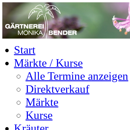
Start
Märkte / Kurse
Alle Termine anzeigen
Direktverkauf
Märkte
Kurse
Kräuter