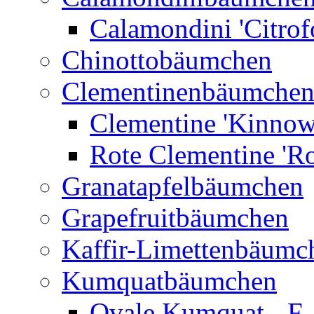
Calamondini 'Citrof
Chinottobäumchen
Clementinenbäumche
Clementine 'Kinnow
Rote Clementine 'Ro
Granatapfelbäumchen
Grapefruitbäumchen
Kaffir-Limettenbäumc
Kumquatbäumchen
Ovale Kumquat - F.