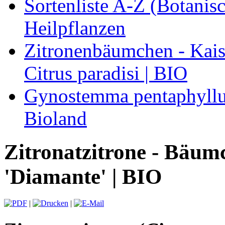
Sortenliste A-Z (Botanis
Heilpflanzen
Zitronenbäumchen - Kaise
Citrus paradisi | BIO
Gynostemma pentaphyllum
Bioland
Zitronatzitrone - Bäum
'Diamante' | BIO
|
|