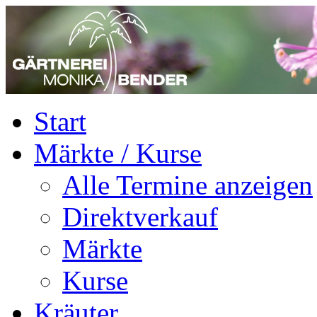
Start
Märkte / Kurse
Alle Termine anzeigen
Direktverkauf
Märkte
Kurse
Kräuter