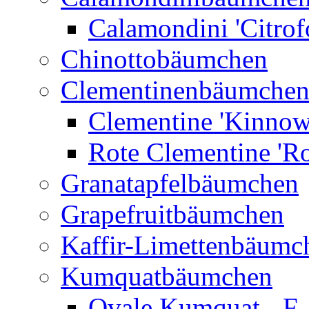
Calamondini 'Citrof
Chinottobäumchen
Clementinenbäumche
Clementine 'Kinnow
Rote Clementine 'Ro
Granatapfelbäumchen
Grapefruitbäumchen
Kaffir-Limettenbäumc
Kumquatbäumchen
Ovale Kumquat - F.