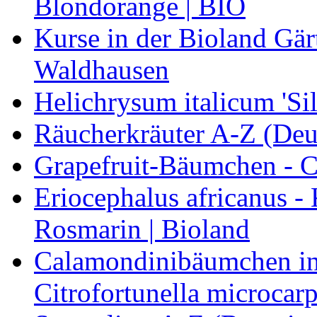
Blondorange | BIO
Kurse in der Bioland Gär
Waldhausen
Helichrysum italicum 'Sil
Räucherkräuter A-Z (Deu
Grapefruit-Bäumchen - Ci
Eriocephalus africanus -
Rosmarin | Bioland
Calamondinibäumchen in 
Citrofortunella microcarp