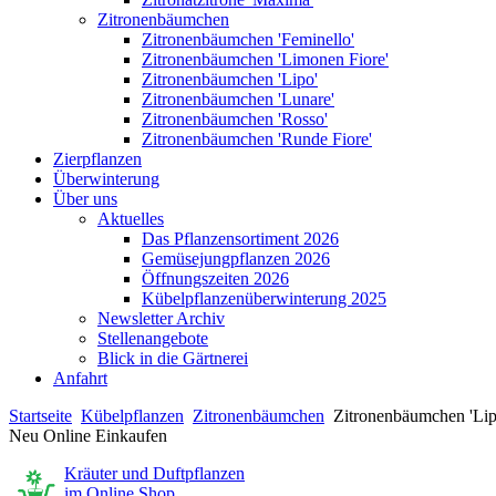
Zitronenbäumchen
Zitronenbäumchen 'Feminello'
Zitronenbäumchen 'Limonen Fiore'
Zitronenbäumchen 'Lipo'
Zitronenbäumchen 'Lunare'
Zitronenbäumchen 'Rosso'
Zitronenbäumchen 'Runde Fiore'
Zierpflanzen
Überwinterung
Über uns
Aktuelles
Das Pflanzensortiment 2026
Gemüsejungpflanzen 2026
Öffnungszeiten 2026
Kübelpflanzenüberwinterung 2025
Newsletter Archiv
Stellenangebote
Blick in die Gärtnerei
Anfahrt
Startseite
Kübelpflanzen
Zitronenbäumchen
Zitronenbäumchen 'Lip
Neu Online Einkaufen
Kräuter und Duftpflanzen
im Online Shop