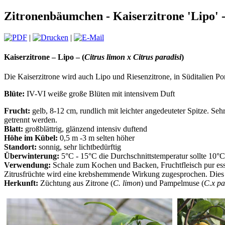
Zitronenbäumchen - Kaiserzitrone 'Lipo' - 
|
|
Kaiserzitrone – Lipo – (
Citrus limon x Citrus paradisi
)
Die Kaiserzitrone wird auch Lipo und Riesenzitrone, in Süditalien Po
Blüte:
IV-VI weiße große Blüten mit intensivem Duft
Frucht:
gelb, 8-12 cm, rundlich mit leichter angedeuteter Spitze. S
getrennt werden.
Blatt:
großblättrig, glänzend intensiv duftend
Höhe im Kübel:
0,5 m -3 m selten höher
Standort:
sonnig, sehr lichtbedürftig
Überwinterung:
5°C - 15°C die Durchschnittstemperatur sollte 10°C
Verwendung:
Schale zum Kochen und Backen, Fruchtfleisch pur ess
Zitrusfrüchte wird eine krebshemmende Wirkung zugesprochen. Dies
Herkunft:
Züchtung aus Zitrone (
C. limon
) und Pampelmuse (
C.x pa