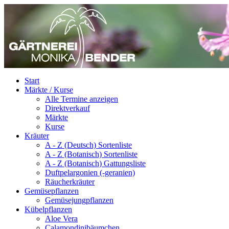
Start
Märkte / Kurse
Alle Termine anzeigen
Direktverkauf
Märkte
Kurse
Kräuter
A - Z (Deutsch) Sortenliste
A - Z (Botanisch) Sortenliste
A - Z (Botanisch) Gattungsliste
Duftpelargonien (-geranien)
Räucherkräuter
Gemüsepflanzen
Gemüsejungpflanzen
Kübelpflanzen
Aloe Vera
Calamondinibäumchen