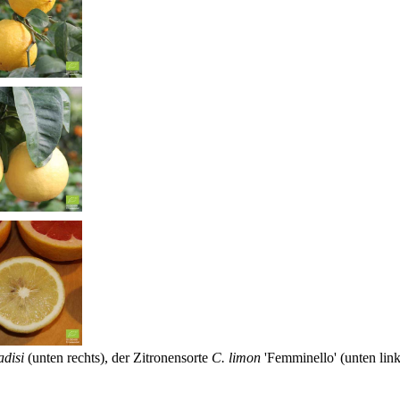
adisi
(unten rechts), der Zitronensorte
C. limon
'Femminello' (unten lin