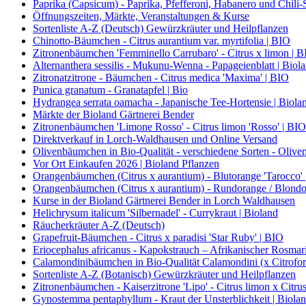
Paprika (Capsicum) - Paprika, Pfefferoni, Habanero und Chili-S
Öffnungszeiten, Märkte, Veranstaltungen & Kurse
Sortenliste A-Z (Deutsch) Gewürzkräuter und Heilpflanzen
Chinotto-Bäumchen - Citrus aurantium var. myrtifolia | BIO
Zitronenbäumchen 'Femminello Carrubaro' - Citrus x limon | 
Alternanthera sessilis - Mukunu-Wenna - Papageienblatt | Biol
Zitronatzitrone - Bäumchen - Citrus medica 'Maxima' | BIO
Punica granatum - Granatapfel | Bio
Hydrangea serrata oamacha - Japanische Tee-Hortensie | Biola
Märkte der Bioland Gärtnerei Bender
Zitronenbäumchen 'Limone Rosso' - Citrus limon 'Rosso' | BIO
Direktverkauf in Lorch-Waldhausen und Online Versand
Olivenbäumchen in Bio-Qualität - verschiedene Sorten - Olive
Vor Ort Einkaufen 2026 | Bioland Pflanzen
Orangenbäumchen (Citrus x aurantium) - Blutorange 'Tarocco'
Orangenbäumchen (Citrus x aurantium) - Rundorange / Blondo
Kurse in der Bioland Gärtnerei Bender in Lorch Waldhausen
Helichrysum italicum 'Silbernadel' - Currykraut | Bioland
Räucherkräuter A-Z (Deutsch)
Grapefruit-Bäumchen - Citrus x paradisi 'Star Ruby' | BIO
Eriocephalus africanus - Kapokstrauch – Afrikanischer Rosmari
Calamondinibäumchen in Bio-Qualität Calamondini (x Citrofort
Sortenliste A-Z (Botanisch) Gewürzkräuter und Heilpflanzen
Zitronenbäumchen - Kaiserzitrone 'Lipo' - Citrus limon x Citrus
Gynostemma pentaphyllum - Kraut der Unsterblichkeit | Biola