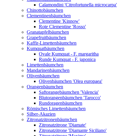
Calamondini 'Citrofortunella microcarpa'
Chinottobäumchen
Clementinenbäumchen
Clementine 'Kinnow'
Rote Clementine 'Rosso'
Granatapfelbäumchen
Grapefruitbäumchen
Kaffir-Limettenbäumchen
Kumquatbäumchen
Ovale Kumquat - F. margaritha
Runde Kumquat - F. japonica
Limettenbäumchen
Mandarinenbäumchen
Olivenbäumchen
Olivenbäumchen 'Olea europaea'
Orangenbäumchen
Saftorangebäumchen 'Valencia'
Blutorangenbäumchen 'Tarocco'
Rundoragenbäumchen
Römisches Limettenbäumchen
Silber-Akazien
Zitronatzitronenbäumchen
Zitronatzitrone 'Diamate'
Zitronatzitrone 'Diamante Siciliano'
Zitronatzitrone 'Maxima'