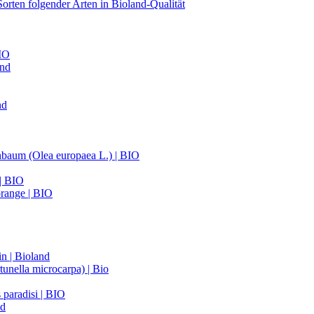
orten folgender Arten in Bioland-Qualität
BIO
and
nd
nbaum (Olea europaea L.) | BIO
 | BIO
range | BIO
n | Bioland
unella microcarpa) | Bio
 paradisi | BIO
nd