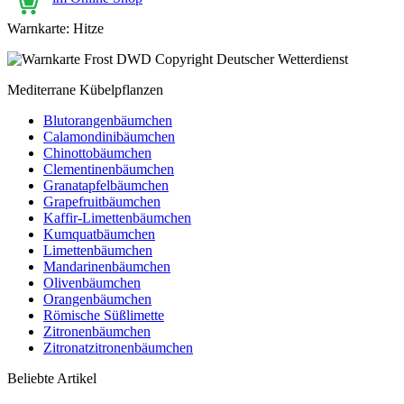
Warnkarte: Hitze
Mediterrane Kübelpflanzen
Blutorangenbäumchen
Calamondinibäumchen
Chinottobäumchen
Clementinenbäumchen
Granatapfelbäumchen
Grapefruitbäumchen
Kaffir-Limettenbäumchen
Kumquatbäumchen
Limettenbäumchen
Mandarinenbäumchen
Olivenbäumchen
Orangenbäumchen
Römische Süßlimette
Zitronenbäumchen
Zitronatzitronenbäumchen
Beliebte Artikel