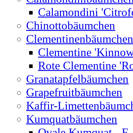
Calamondini 'Citrof
Chinottobäumchen
Clementinenbäumche
Clementine 'Kinnow
Rote Clementine 'Ro
Granatapfelbäumchen
Grapefruitbäumchen
Kaffir-Limettenbäumc
Kumquatbäumchen
Ovale Kumquat - F.