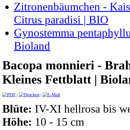
Zitronenbäumchen - Kaise
Citrus paradisi | BIO
Gynostemma pentaphyllum
Bioland
Bacopa monnieri - Brah
Kleines Fettblatt | Biol
|
|
Blüte:
IV-XI hellrosa bis w
Höhe:
10 - 15 cm