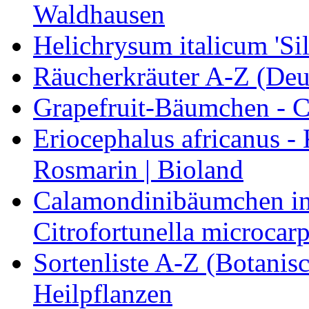
Waldhausen
Helichrysum italicum 'Sil
Räucherkräuter A-Z (Deu
Grapefruit-Bäumchen - Ci
Eriocephalus africanus -
Rosmarin | Bioland
Calamondinibäumchen in 
Citrofortunella microcarp
Sortenliste A-Z (Botanis
Heilpflanzen