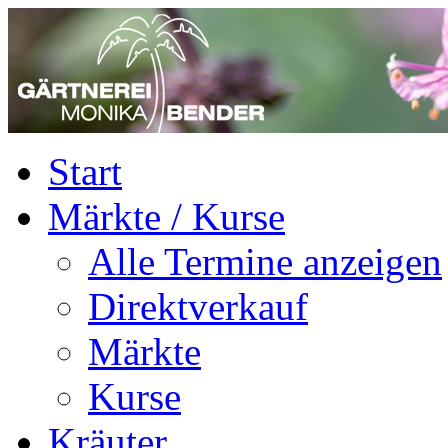
Start
Märkte / Kurse
Alle Termine anzeigen
Direktverkauf
Märkte
Kurse
Kräuter