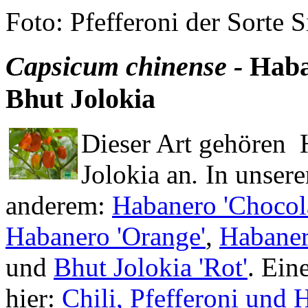
Foto: Pfefferoni der Sorte S
Capsicum chinense -
Haba
Bhut Jolokia
Dieser Art gehören 
Jolokia an
.
In unsere
anderem:
Habanero 'Chocola
Habanero 'Orange'
,
Habaner
und
Bhut Jolokia 'Rot'
. Ein
hier:
Chili, Pfefferoni und 