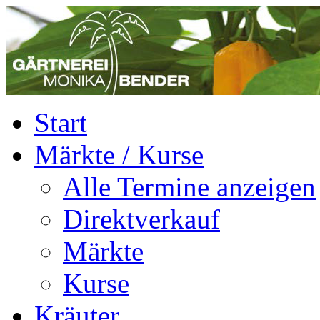
Start
Märkte / Kurse
Alle Termine anzeigen
Direktverkauf
Märkte
Kurse
Kräuter