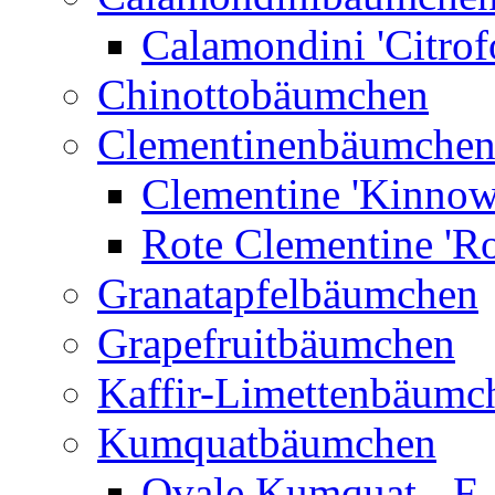
Calamondini 'Citrof
Chinottobäumchen
Clementinenbäumche
Clementine 'Kinnow
Rote Clementine 'Ro
Granatapfelbäumchen
Grapefruitbäumchen
Kaffir-Limettenbäumc
Kumquatbäumchen
Ovale Kumquat - F.