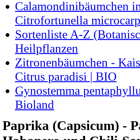
Calamondinibäumchen in 
Citrofortunella microcarp
Sortenliste A-Z (Botanis
Heilpflanzen
Zitronenbäumchen - Kaise
Citrus paradisi | BIO
Gynostemma pentaphyllum
Bioland
Paprika (Capsicum) - Pa