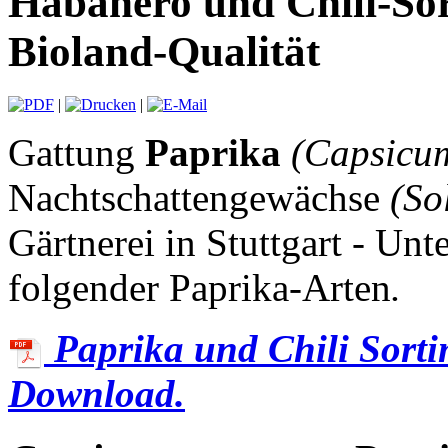
Habanero und Chili-Sor
Bioland-Qualität
|
|
Gattung
Paprika
(Capsicu
Nachtschattengewächse
(So
Gärtnerei in Stuttgart - Unt
folgender Paprika-Arten
.
Paprika und Chili Sort
Download.