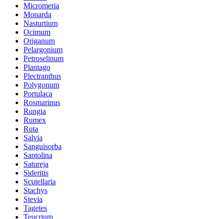
Micromeria
Monarda
Nasturtium
Ocimum
Origanum
Pelargonium
Petroselinum
Plantago
Plectranthus
Polygonum
Portulaca
Rosmarinus
Rungia
Rumex
Ruta
Salvia
Sanguisorba
Santolina
Satureja
Sideritis
Scutellaria
Stachys
Stevia
Tagetes
Teucrium