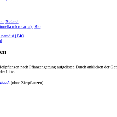
n | Bioland
unella microcarpa) | Bio
 paradisi | BIO
nd
zen
ilpflanzen nach Pflanzengattung aufgelistet. Durch anklicken der Gattu
der Liste.
nload.
(ohne Zierpflanzen)