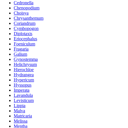
Cedronella
Chenopodium
Choisya
Chrysanthemum
Coriandrum
Cymbopogon
Diplotaxis
Eriocephalus
Foeniculum
Fragaria
Galium
Gynostemma
Helichrysum
Hierochloe
Hydrangea
Hypericum
Hyssopus
Imperata
Lavandula
Levisticum
Lippia
Malva
Matricaria
Melissa
Mentha