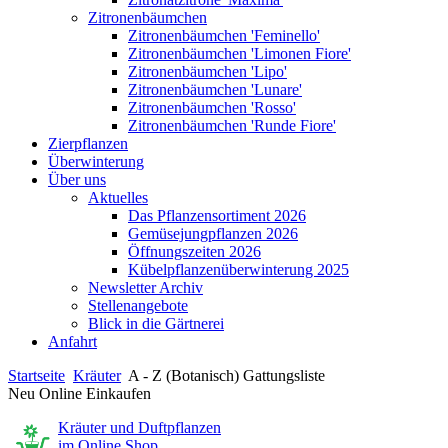
Zitronenbäumchen
Zitronenbäumchen 'Feminello'
Zitronenbäumchen 'Limonen Fiore'
Zitronenbäumchen 'Lipo'
Zitronenbäumchen 'Lunare'
Zitronenbäumchen 'Rosso'
Zitronenbäumchen 'Runde Fiore'
Zierpflanzen
Überwinterung
Über uns
Aktuelles
Das Pflanzensortiment 2026
Gemüsejungpflanzen 2026
Öffnungszeiten 2026
Kübelpflanzenüberwinterung 2025
Newsletter Archiv
Stellenangebote
Blick in die Gärtnerei
Anfahrt
Startseite
Kräuter
A - Z (Botanisch) Gattungsliste
Neu Online Einkaufen
Kräuter und Duftpflanzen
im Online Shop