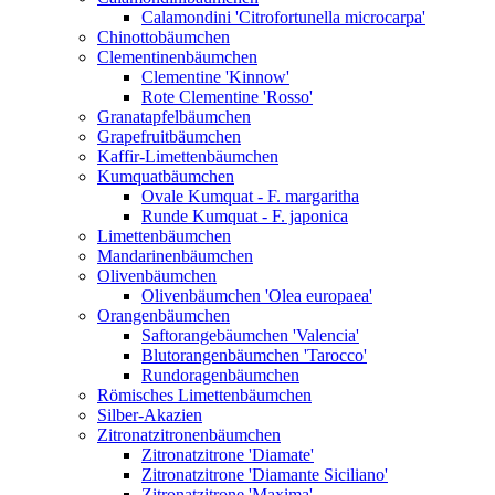
Calamondini 'Citrofortunella microcarpa'
Chinottobäumchen
Clementinenbäumchen
Clementine 'Kinnow'
Rote Clementine 'Rosso'
Granatapfelbäumchen
Grapefruitbäumchen
Kaffir-Limettenbäumchen
Kumquatbäumchen
Ovale Kumquat - F. margaritha
Runde Kumquat - F. japonica
Limettenbäumchen
Mandarinenbäumchen
Olivenbäumchen
Olivenbäumchen 'Olea europaea'
Orangenbäumchen
Saftorangebäumchen 'Valencia'
Blutorangenbäumchen 'Tarocco'
Rundoragenbäumchen
Römisches Limettenbäumchen
Silber-Akazien
Zitronatzitronenbäumchen
Zitronatzitrone 'Diamate'
Zitronatzitrone 'Diamante Siciliano'
Zitronatzitrone 'Maxima'