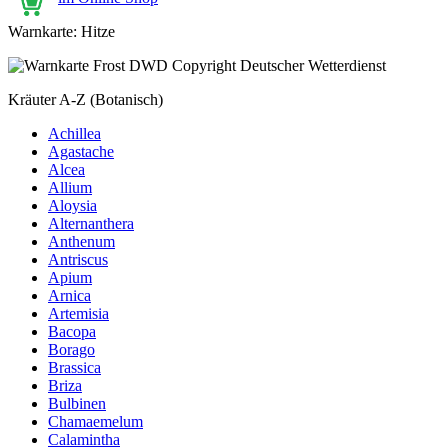
Warnkarte: Hitze
Kräuter A-Z (Botanisch)
Achillea
Agastache
Alcea
Allium
Aloysia
Alternanthera
Anthenum
Antriscus
Apium
Arnica
Artemisia
Bacopa
Borago
Brassica
Briza
Bulbinen
Chamaemelum
Calamintha