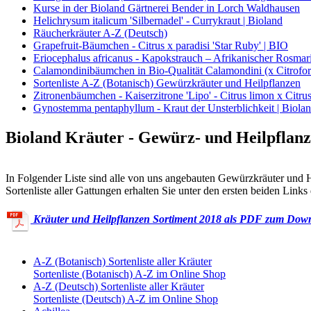
Kurse in der Bioland Gärtnerei Bender in Lorch Waldhausen
Helichrysum italicum 'Silbernadel' - Currykraut | Bioland
Räucherkräuter A-Z (Deutsch)
Grapefruit-Bäumchen - Citrus x paradisi 'Star Ruby' | BIO
Eriocephalus africanus - Kapokstrauch – Afrikanischer Rosmari
Calamondinibäumchen in Bio-Qualität Calamondini (x Citrofort
Sortenliste A-Z (Botanisch) Gewürzkräuter und Heilpflanzen
Zitronenbäumchen - Kaiserzitrone 'Lipo' - Citrus limon x Citrus
Gynostemma pentaphyllum - Kraut der Unsterblichkeit | Biola
Bioland Kräuter - Gewürz- und Heilpflan
In Folgender Liste sind alle von uns angebauten Gewürzkräuter und He
Sortenliste aller Gattungen erhalten Sie unter den ersten beiden Links 
Kräuter und Heilpflanzen Sortiment 2018 als PDF zum Dow
A-Z (Botanisch) Sortenliste aller Kräuter
Sortenliste (Botanisch) A-Z im Online Shop
A-Z (Deutsch) Sortenliste aller Kräuter
Sortenliste (Deutsch) A-Z im Online Shop