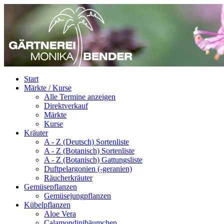
Start
Märkte / Kurse
Alle Termine anzeigen
Direktverkauf
Märkte
Kurse
Kräuter
A - Z (Deutsch) Sortenliste
A - Z (Botanisch) Sortenliste
A - Z (Botanisch) Gattungsliste
Duftpelargonien (-geranien)
Räucherkräuter
Gemüsepflanzen
Gemüsejungpflanzen
Kübelpflanzen
Aloe Vera
Calamondinibäumchen