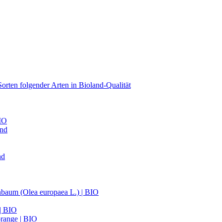
orten folgender Arten in Bioland-Qualität
BIO
and
nd
nbaum (Olea europaea L.) | BIO
 | BIO
range | BIO