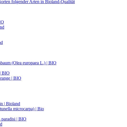
orten folgender Arten in Bioland-Qualität
BIO
and
nd
nbaum (Olea europaea L.) | BIO
 | BIO
range | BIO
n | Bioland
unella microcarpa) | Bio
 paradisi | BIO
nd