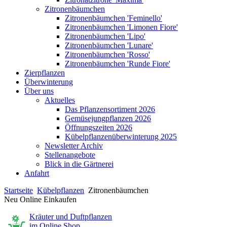
Zitronenbäumchen
Zitronenbäumchen 'Feminello'
Zitronenbäumchen 'Limonen Fiore'
Zitronenbäumchen 'Lipo'
Zitronenbäumchen 'Lunare'
Zitronenbäumchen 'Rosso'
Zitronenbäumchen 'Runde Fiore'
Zierpflanzen
Überwinterung
Über uns
Aktuelles
Das Pflanzensortiment 2026
Gemüsejungpflanzen 2026
Öffnungszeiten 2026
Kübelpflanzenüberwinterung 2025
Newsletter Archiv
Stellenangebote
Blick in die Gärtnerei
Anfahrt
Startseite
Kübelpflanzen
Zitronenbäumchen
Neu Online Einkaufen
Kräuter und Duftpflanzen
im Online Shop