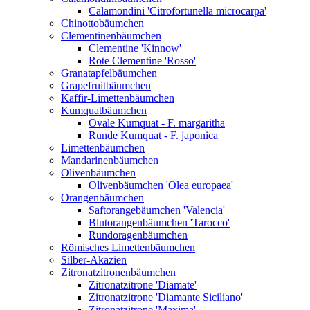
Calamondini 'Citrofortunella microcarpa'
Chinottobäumchen
Clementinenbäumchen
Clementine 'Kinnow'
Rote Clementine 'Rosso'
Granatapfelbäumchen
Grapefruitbäumchen
Kaffir-Limettenbäumchen
Kumquatbäumchen
Ovale Kumquat - F. margaritha
Runde Kumquat - F. japonica
Limettenbäumchen
Mandarinenbäumchen
Olivenbäumchen
Olivenbäumchen 'Olea europaea'
Orangenbäumchen
Saftorangebäumchen 'Valencia'
Blutorangenbäumchen 'Tarocco'
Rundoragenbäumchen
Römisches Limettenbäumchen
Silber-Akazien
Zitronatzitronenbäumchen
Zitronatzitrone 'Diamate'
Zitronatzitrone 'Diamante Siciliano'
Zitronatzitrone 'Maxima'