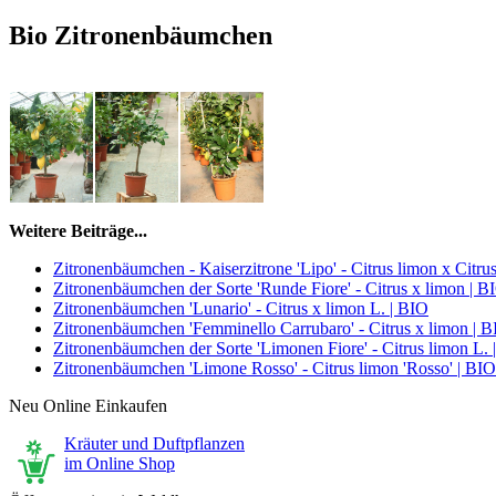
Bio Zitronenbäumchen
Weitere Beiträge...
Zitronenbäumchen - Kaiserzitrone 'Lipo' - Citrus limon x Citrus
Zitronenbäumchen der Sorte 'Runde Fiore' - Citrus x limon | B
Zitronenbäumchen 'Lunario' - Citrus x limon L. | BIO
Zitronenbäumchen 'Femminello Carrubaro' - Citrus x limon | 
Zitronenbäumchen der Sorte 'Limonen Fiore' - Citrus limon L. 
Zitronenbäumchen 'Limone Rosso' - Citrus limon 'Rosso' | BIO
Neu Online Einkaufen
Kräuter und Duftpflanzen
im Online Shop