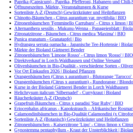
Paprika (Capsicum) - Paprika, Pfefferoni, Habanero und Chili-S
Öffnungszeiten, Märkte, Veranstaltungen & Kurse
Sortenliste A-Z (Deutsch) Gewürzkräuter und Heilpflanzen
Chinotto-Bäumchen - Citrus aurantium var. myrtifolia | BIO
Zitronenbäumchen 'Femminello Carrubaro' - Citrus x limon | 
Alternanthera sessilis - Mukunu-Wenna - Papageienblatt | Biol
Zitronatzitrone - Bäumchen - Citrus medica 'Maxima' | BIO
Punica granatum - Granatapfel | Bio
Hydrangea serrata oamacha - Japanische Tee-Hortensie | Biola
Märkte der Bioland Gärtnerei Bender
Zitronenbäumchen 'Limone Rosso' - Citrus limon 'Rosso' | BIO
Direktverkauf in Lorch-Waldhausen und Online Versand
Olivenbäumchen in Bio-Qualität - verschiedene Sorten - Olive
Vor Ort Einkaufen 2026 | Bioland Pflanzen
Orangenbäumchen (Citrus x aurantium) - Blutorange 'Tarocco'
Orangenbäumchen (Citrus x aurantium) - Rundorange / Blondo
Kurse in der Bioland Gärtnerei Bender in Lorch Waldhausen
Helichrysum italicum 'Silbernadel' - Currykraut | Bioland
Räucherkräuter A-Z (Deutsch)
Grapefruit-Bäumchen - Citrus x paradisi 'Star Ruby' | BIO
Eriocephalus africanus - Kapokstrauch – Afrikanischer Rosmari
Calamondinibäumchen in Bio-Qualität Calamondini (x Citrofort
Sortenliste A-Z (Botanisch) Gewürzkräuter und Heilpflanzen
Zitronenbäumchen - Kaiserzitrone 'Lipo' - Citrus limon x Citrus
Gynostemma pentaphyllum - Kraut der Unsterblichkeit | Biola