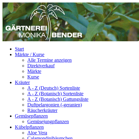
Start
Märkte / Kurse
Alle Termine anzeigen
Direktverkauf
Märkte
Kurse
Kräuter
A - Z (Deutsch) Sortenliste
A - Z (Botanisch) Sortenliste
A - Z (Botanisch) Gattungsliste
Duftpelargonien (-geranien)
Räucherkräuter
Gemüsepflanzen
Gemüsejungpflanzen
Kübelpflanzen
Aloe Vera
Calamondinibäumchen