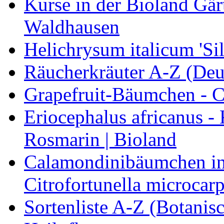
Kurse in der Bioland Gär
Waldhausen
Helichrysum italicum 'Sil
Räucherkräuter A-Z (Deu
Grapefruit-Bäumchen - Ci
Eriocephalus africanus -
Rosmarin | Bioland
Calamondinibäumchen in 
Citrofortunella microcarp
Sortenliste A-Z (Botanis