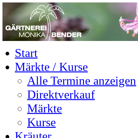
Start
Märkte / Kurse
Alle Termine anzeigen
Direktverkauf
Märkte
Kurse
Kräuter