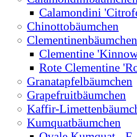
Calamondini 'Citrof
Chinottobäumchen
Clementinenbäumche
Clementine 'Kinnow
Rote Clementine 'Ro
Granatapfelbäumchen
Grapefruitbäumchen
Kaffir-Limettenbäumc
Kumquatbäumchen
Ovale Kumquat - F.