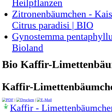
Heilpflanzen
Zitronenbäumchen - Kaise
Citrus paradisi | BIO
Gynostemma pentaphyllum
Bioland
Bio Kaffir-Limettenbä
Kaffir-Limettenbäumchen
|
|
Kaffir - Limettenbäumchen 