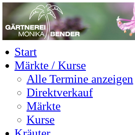
Start
Märkte / Kurse
Alle Termine anzeigen
Direktverkauf
Märkte
Kurse
Kräuter