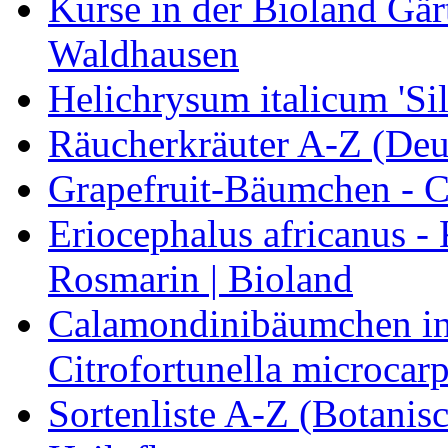
Kurse in der Bioland Gär
Waldhausen
Helichrysum italicum 'Sil
Räucherkräuter A-Z (Deu
Grapefruit-Bäumchen - Ci
Eriocephalus africanus -
Rosmarin | Bioland
Calamondinibäumchen in 
Citrofortunella microcarp
Sortenliste A-Z (Botanis