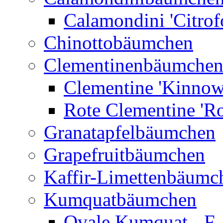
Calamondini 'Citrof
Chinottobäumchen
Clementinenbäumche
Clementine 'Kinnow
Rote Clementine 'Ro
Granatapfelbäumchen
Grapefruitbäumchen
Kaffir-Limettenbäumc
Kumquatbäumchen
Ovale Kumquat - F.