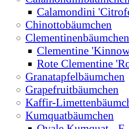
Calamondini 'Citrof
Chinottobäumchen
Clementinenbäumche
Clementine 'Kinnow
Rote Clementine 'Ro
Granatapfelbäumchen
Grapefruitbäumchen
Kaffir-Limettenbäumc
Kumquatbäumchen
Ovale Kumquat - F.