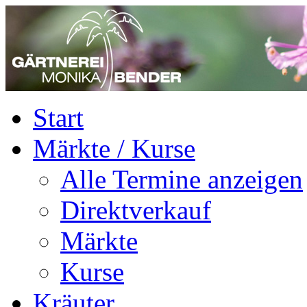
Start
Märkte / Kurse
Alle Termine anzeigen
Direktverkauf
Märkte
Kurse
Kräuter