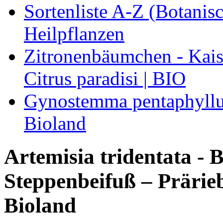
Sortenliste A-Z (Botanis
Heilpflanzen
Zitronenbäumchen - Kaise
Citrus paradisi | BIO
Gynostemma pentaphyllum
Bioland
Artemisia tridentata - B
Steppenbeifuß – Prärieb
Bioland