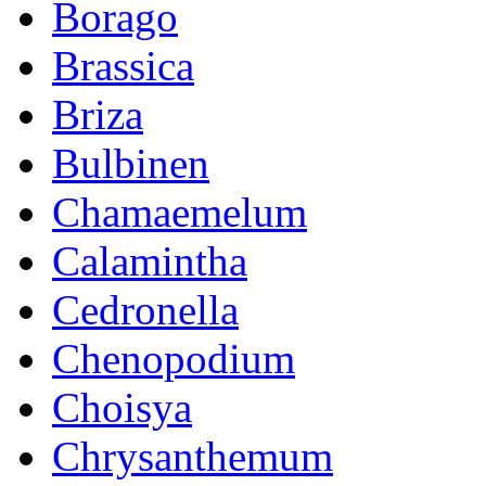
Borago
Brassica
Briza
Bulbinen
Chamaemelum
Calamintha
Cedronella
Chenopodium
Choisya
Chrysanthemum