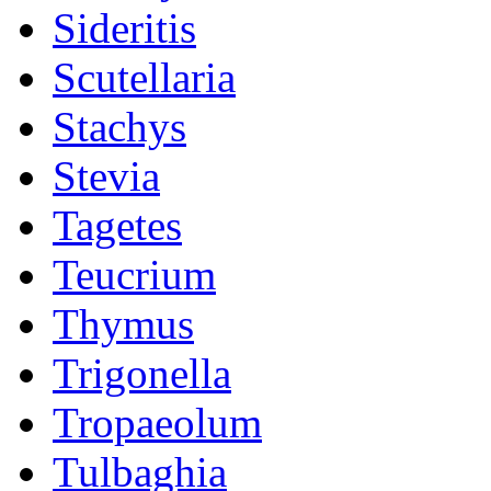
Sideritis
Scutellaria
Stachys
Stevia
Tagetes
Teucrium
Thymus
Trigonella
Tropaeolum
Tulbaghia