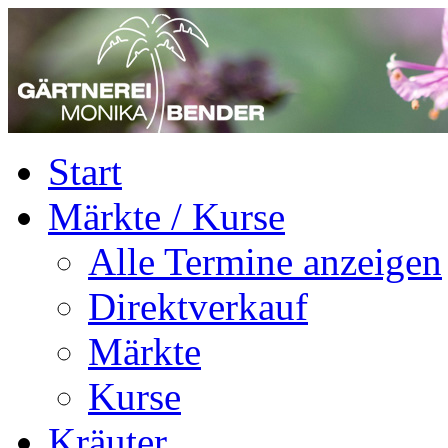
Start
Märkte / Kurse
Alle Termine anzeigen
Direktverkauf
Märkte
Kurse
Kräuter