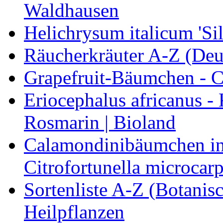
Waldhausen
Helichrysum italicum 'Sil
Räucherkräuter A-Z (Deu
Grapefruit-Bäumchen - Ci
Eriocephalus africanus -
Rosmarin | Bioland
Calamondinibäumchen in 
Citrofortunella microcarp
Sortenliste A-Z (Botanis
Heilpflanzen