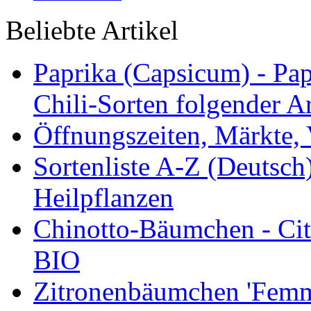
Beliebte Artikel
Paprika (Capsicum) - Pap
Chili-Sorten folgender Ar
Öffnungszeiten, Märkte,
Sortenliste A-Z (Deutsc
Heilpflanzen
Chinotto-Bäumchen - Citr
BIO
Zitronenbäumchen 'Femmi