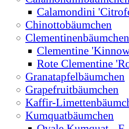
Calamondini 'Citrof
Chinottobäumchen
Clementinenbäumche
Clementine 'Kinnow
Rote Clementine 'Ro
Granatapfelbäumchen
Grapefruitbäumchen
Kaffir-Limettenbäumc
Kumquatbäumchen
Ovale Kumquat - F.