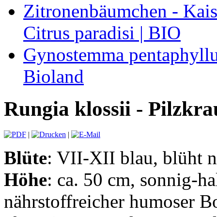
Zitronenbäumchen - Kaise
Citrus paradisi | BIO
Gynostemma pentaphyllum
Bioland
Rungia klossii - Pilzkra
|
|
Blüte
: VII-XII blau, blüht n
Höhe
: ca. 50 cm, sonnig-ha
nährstoffreicher humoser B