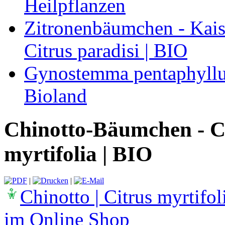
Heilpflanzen
Zitronenbäumchen - Kaise
Citrus paradisi | BIO
Gynostemma pentaphyllum
Bioland
Chinotto-Bäumchen - Ci
myrtifolia | BIO
|
|
Chinotto | Citrus myrtifol
im Online Shop