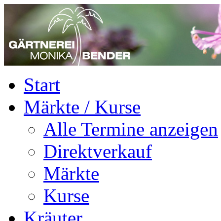
Start
Märkte / Kurse
Alle Termine anzeigen
Direktverkauf
Märkte
Kurse
Kräuter