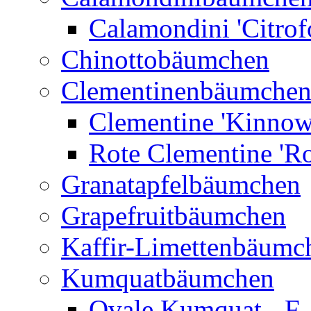
Calamondini 'Citrof
Chinottobäumchen
Clementinenbäumche
Clementine 'Kinnow
Rote Clementine 'Ro
Granatapfelbäumchen
Grapefruitbäumchen
Kaffir-Limettenbäumc
Kumquatbäumchen
Ovale Kumquat - F.