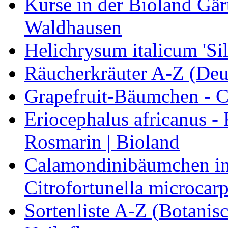
Kurse in der Bioland Gär
Waldhausen
Helichrysum italicum 'Sil
Räucherkräuter A-Z (Deu
Grapefruit-Bäumchen - Ci
Eriocephalus africanus -
Rosmarin | Bioland
Calamondinibäumchen in 
Citrofortunella microcarp
Sortenliste A-Z (Botanis