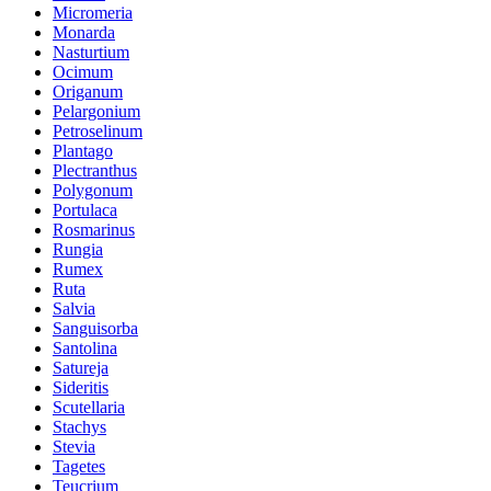
Micromeria
Monarda
Nasturtium
Ocimum
Origanum
Pelargonium
Petroselinum
Plantago
Plectranthus
Polygonum
Portulaca
Rosmarinus
Rungia
Rumex
Ruta
Salvia
Sanguisorba
Santolina
Satureja
Sideritis
Scutellaria
Stachys
Stevia
Tagetes
Teucrium