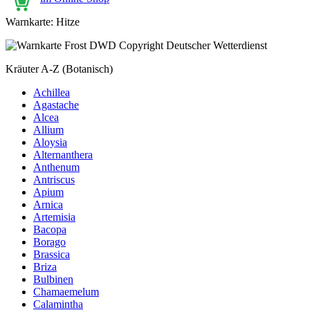
Warnkarte: Hitze
Kräuter A-Z (Botanisch)
Achillea
Agastache
Alcea
Allium
Aloysia
Alternanthera
Anthenum
Antriscus
Apium
Arnica
Artemisia
Bacopa
Borago
Brassica
Briza
Bulbinen
Chamaemelum
Calamintha