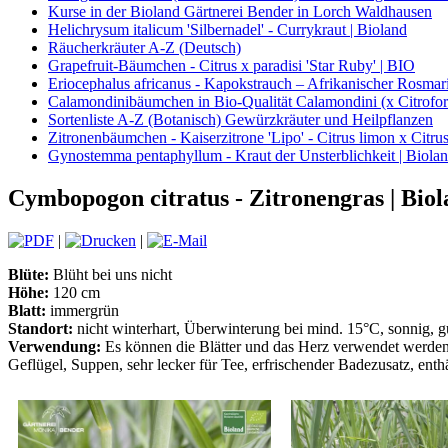
Kurse in der Bioland Gärtnerei Bender in Lorch Waldhausen
Helichrysum italicum 'Silbernadel' - Currykraut | Bioland
Räucherkräuter A-Z (Deutsch)
Grapefruit-Bäumchen - Citrus x paradisi 'Star Ruby' | BIO
Eriocephalus africanus - Kapokstrauch – Afrikanischer Rosmari
Calamondinibäumchen in Bio-Qualität Calamondini (x Citrofort
Sortenliste A-Z (Botanisch) Gewürzkräuter und Heilpflanzen
Zitronenbäumchen - Kaiserzitrone 'Lipo' - Citrus limon x Citrus
Gynostemma pentaphyllum - Kraut der Unsterblichkeit | Biola
Cymbopogon citratus - Zitronengras | Bio
|
|
Blüte:
Blüht bei uns nicht
Höhe:
120 cm
Blatt:
immergrün
Standort:
nicht winterhart, Überwinterung bei mind. 15°C, sonnig, g
Verwendung:
Es können die Blätter und das Herz verwendet werden,
Geflügel, Suppen, sehr lecker für Tee, erfrischender Badezusatz, enthä