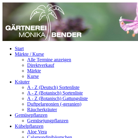
Start
Märkte / Kurse
Alle Termine anzeigen
Direktverkauf
Märkte
Kurse
Kräuter
A - Z (Deutsch) Sortenliste
A - Z (Botanisch) Sortenliste
A - Z (Botanisch) Gattungsliste
Duftpelargonien (-geranien)
Räucherkräuter
Gemüsepflanzen
Gemüsejungpflanzen
Kübelpflanzen
Aloe Vera
Calamondinibäumchen