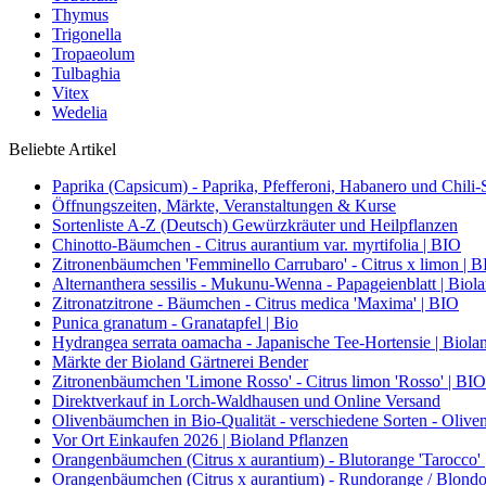
Thymus
Trigonella
Tropaeolum
Tulbaghia
Vitex
Wedelia
Beliebte Artikel
Paprika (Capsicum) - Paprika, Pfefferoni, Habanero und Chili-S
Öffnungszeiten, Märkte, Veranstaltungen & Kurse
Sortenliste A-Z (Deutsch) Gewürzkräuter und Heilpflanzen
Chinotto-Bäumchen - Citrus aurantium var. myrtifolia | BIO
Zitronenbäumchen 'Femminello Carrubaro' - Citrus x limon | 
Alternanthera sessilis - Mukunu-Wenna - Papageienblatt | Biol
Zitronatzitrone - Bäumchen - Citrus medica 'Maxima' | BIO
Punica granatum - Granatapfel | Bio
Hydrangea serrata oamacha - Japanische Tee-Hortensie | Biola
Märkte der Bioland Gärtnerei Bender
Zitronenbäumchen 'Limone Rosso' - Citrus limon 'Rosso' | BIO
Direktverkauf in Lorch-Waldhausen und Online Versand
Olivenbäumchen in Bio-Qualität - verschiedene Sorten - Olive
Vor Ort Einkaufen 2026 | Bioland Pflanzen
Orangenbäumchen (Citrus x aurantium) - Blutorange 'Tarocco'
Orangenbäumchen (Citrus x aurantium) - Rundorange / Blondo