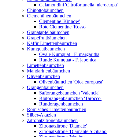
Calamondini 'Citrofortunella microcarpa'
Chinottobäumchen
Clementinenbäumchen
Clementine 'Kinnow'
Rote Clementine 'Rosso'
Granatapfelbäumchen
Grapefruitbäumchen
Kaffir-Limettenbäumchen
Kumquatbäumchen
Ovale Kumquat - F. margaritha
Runde Kumquat - F. japonica
Limettenbäumchen
Mandarinenbäumchen
Olivenbäumchen
Olivenbäumchen 'Olea europaea'
Orangenbäumchen
Saftorangebäumchen 'Valencia'
Blutorangenbäumchen 'Tarocco'
Rundoragenbäumchen
Römisches Limettenbäumchen
Silber-Akazien
Zitronatzitronenbäumchen
Zitronatzitrone 'Diamate'
Zitronatzitrone 'Diamante Siciliano'
Zitronatzitrone 'Maxima'