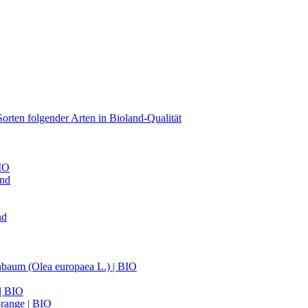
orten folgender Arten in Bioland-Qualität
BIO
and
nd
nbaum (Olea europaea L.) | BIO
 | BIO
range | BIO