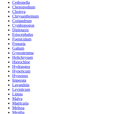
Cedronella
Chenopodium
Choisya
Chrysanthemum
Coriandrum
Cymbopogon
Diplotaxis
Eriocephalus
Foeniculum
Fragaria
Galium
Gynostemma
Helichrysum
Hierochloe
Hydrangea
Hypericum
Hyssopus
Imperata
Lavandula
Levisticum
Lippia
Malva
Matricaria
Melissa
Mentha