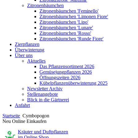
Zitronenbäumchen
Zitronenbäumchen 'Feminello'
Zitronenbäumchen 'Limonen Fiore'
Zitronenbäumchen 'Lipo'
Zitronenbäumchen 'Lunare'
Zitronenbäumchen 'Rosso'
Zitronenbäumchen 'Runde Fiore'
Zierpflanzen
Überwinterung
Über uns
Aktuelles
Das Pflanzensortiment 2026
Gemüsejungpflanzen 2026
Öffnungszeiten 2026
Kübelpflanzenüberwinterung 2025
Newsletter Archiv
Stellenangebote
Blick in die Gärtnerei
Anfahrt
Startseite
Cymbopogon
Neu Online Einkaufen
Kräuter und Duftpflanzen
im Online Shop