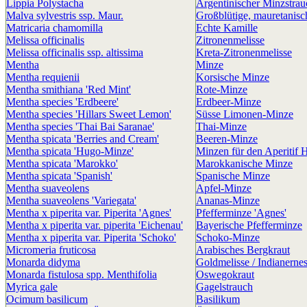
Lippia Polystacha
Argentinischer Minzstrau
Malva sylvestris ssp. Maur.
Großblütige, mauretanis
Matricaria chamomilla
Echte Kamille
Melissa officinalis
Zitronenmelisse
Melissa officinalis ssp. altissima
Kreta-Zitronenmelisse
Mentha
Minze
Mentha requienii
Korsische Minze
Mentha smithiana 'Red Mint'
Rote-Minze
Mentha species 'Erdbeere'
Erdbeer-Minze
Mentha species 'Hillars Sweet Lemon'
Süsse Limonen-Minze
Mentha species 'Thai Bai Saranae'
Thai-Minze
Mentha spicata 'Berries and Cream'
Beeren-Minze
Mentha spicata 'Hugo-Minze'
Minzen für den Aperitif 
Mentha spicata 'Marokko'
Marokkanische Minze
Mentha spicata 'Spanish'
Spanische Minze
Mentha suaveolens
Apfel-Minze
Mentha suaveolens 'Variegata'
Ananas-Minze
Mentha x piperita var. Piperita 'Agnes'
Pfefferminze 'Agnes'
Mentha x piperita var. piperita 'Eichenau'
Bayerische Pfefferminze
Mentha x piperita var. Piperita 'Schoko'
Schoko-Minze
Micromeria fruticosa
Arabisches Bergkraut
Monarda didyma
Goldmelisse / Indianernes
Monarda fistulosa spp. Menthifolia
Oswegokraut
Myrica gale
Gagelstrauch
Ocimum basilicum
Basilikum