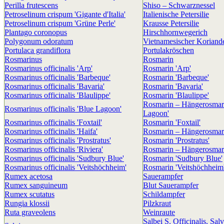
Perilla frutescens
Shiso – Schwarznessel
Petroselinum crispum 'Gigante d'Italia'
Italienische Petersilie
Petroselinum crispum 'Grüne Perle'
Krausse Petersilie
Plantago coronopus
Hirschhornwegerich
Polygonum odoratum
Vietnamesischer Koriand
Portulaca grandiflora
Portulakröschen
Rosmarinus
Rosmarin
Rosmarinus officinalis 'Arp'
Rosmarin 'Arp'
Rosmarinus officinalis 'Barbeque'
Rosmarin 'Barbeque'
Rosmarinus officinalis 'Bavaria'
Rosmarin 'Bavaria'
Rosmarinus officinalis 'Blaulippe'
Rosmarin 'Blaulippe'
Rosmarin – Hängerosmari
Rosmarinus officinalis 'Blue Lagoon'
Lagoon'
Rosmarinus officinalis 'Foxtail'
Rosmarin 'Foxtail'
Rosmarinus officinalis 'Haifa'
Rosmarin – Hängerosmari
Rosmarinus officinalis 'Prostratus'
Rosmarin 'Prostratus'
Rosmarinus officinalis 'Riviera'
Rosmarin – Hängerosmari
Rosmarinus officinalis 'Sudbury Blue'
Rosmarin 'Sudbury Blue'
Rosmarinus officinalis 'Veitshöchheim'
Rosmarin 'Veitshöchheim
Rumex acetosa
Sauerampfer
Rumex sanguineum
Blut Sauerampfer
Rumex scutatus
Schildampfer
Rungia klossii
Pilzkraut
Ruta graveolens
Weinraute
Salbei S. Officinalis, Salv