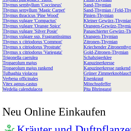
Thymus serphyllum 'Coccineus'
Sand-Thymian
Thymus serpyllum 'Magic Carpet'
Sand-Thymian / Feld-Th
Thymus thracicus 'Pine Wood'
Pinien-Thymian
Thymus vulgare 'Compactus'
Kleiner Gewürz-Thymia
Thymus vulgare 'Orange Spice'
Orangen-Gewürz-Thymi
Thymus vulgare 'Silver Posie'
Panaschierter Gewürz-T
Thymus vulgare ssp. Fragrantissimus
Orangen-Thymian
Thymus x citriodorus 'Common'
Zitronen-Thymian
Thymus x citriodorus 'Prostrate'
Kriechender Zitronenthy
Thymus x citriodorus 'Variegata'
Gold-Zitronen-Thymian
Trigonella caerulea
Schabzigerklee
Tropaeolum majus
Kapuzinerkresse
Tropaeolum majus rankend
Kapuzinerkresse rankend
Tulbaghia violacea
Grüner Zimmerknoblauc
Verbena officinales
Eisenkraut
Vitex agnus-castus
Mönchspfeffer
Wedelia calendulacea
Pita Bhringaraj
Neu Online Einkaufen
Kräuter und Duftpflanze