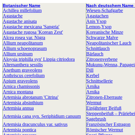
Botanischer Name
Nach deutschem Name s
Achillea millefolium
Wiesen-Schafgarbe
Agastache
Agastachen
Agastache anisata
Anis Ysop
Agastache mexicana 'Sangria'
Lemon-Ysop
Agastache rugosa 'Korean Zest'
Koreanische Minze
Alcea rosea var. Nigra
Schwarze Malve
Allium neapolitanum
Neapolitanischer Lauch
Allium schoenoprasum
Schnittlauch
Allium ursinum
Bärlauch
Aloysia triphilla syn' Lippia citriodora
Zitronenverbene
Alternanthera sessilis
Mukunu-Wenna, Papageie
Anethum graveolens
Dill
Anthriscus cerefolium
Kerbel
Apium graveolens
Schnittsellerie
Arnica chamissonis
Arnika
Arnica montana
Arnika
Artemisia abrotanum 'Citrina'
Zitronen-Eberraute
Artemisia absinthium
Wermut
Artemisia annua
Einjähriger Beifuß
Steppenbeifuß – Präriebei
Artemisia cana syn. Seriphidium canuum
Sagebrush
Artemisia dracunculus var. sativus
Französischer Estragon
Artemisia pontica
Römischer Wermut