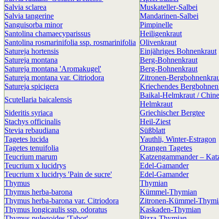
Salvia sclarea
Muskateller-Salbei
Salvia tangerine
Mandarinen-Salbei
Sanguisorba minor
Pimpinelle
Santolina chamaecyparissus
Heiligenkraut
Santolina rosmarinifolia ssp. rosmarinifolia
Olivenkraut
Satureja hortensis
Einjähriges Bohnenkraut
Satureja montana
Berg-Bohnenkraut
Satureja montana 'Aromakugel'
Berg-Bohnenkraut
Satureja montana var. Citriodora
Zitronen-Bergbohnenkrau
Satureja spicigera
Kriechendes Bergbohnen
Baikal-Helmkraut / Chine
Scutellaria baicalensis
Helmkraut
Sideritis syriaca
Griechischer Bergtee
Stachys officinalis
Heil-Ziest
Stevia rebaudiana
Süßblatt
Tagetes lucida
Yauthli, Winter-Estragon
Tagetes tenuifolia
Orangen Tagetes
Teucrium marum
Katzengammander – Kat
Teucrium x lucidrys
Edel-Gamander
Teucrium x lucidrys 'Pain de sucre'
Edel-Gamander
Thymus
Thymian
Thymus herba-barona
Kümmel-Thymian
Thymus herba-barona var. Citriodora
Zitronen-Kümmel-Thymi
Thymus longicaulis ssp. odoratus
Kaskaden-Thymian
Thymus pulegoides 'Tabor'
Pizza-Thymian