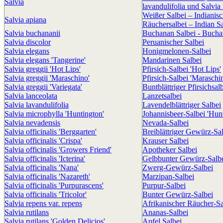
Salvia
lavandulifolia und Salvia
Weißer Salbei – Indianisc
Salvia apiana
Räuchersalbei – Indian S
Salvia buchananii
Buchanan Salbei - Bucha
Salvia discolor
Peruanischer Salbei
Salvia elegans
Honigmelonen-Salbei
Salvia elegans 'Tangerine'
Mandarinen Salbei
Salvia greggii 'Hot Lips'
Pfirsich-Salbei 'Hot Lips'
Salvia greggii 'Maraschino'
Pfirsich-Salbei 'Maraschi
Salvia greggii 'Variegata'
Buntblättriger Pfirsichsal
Salvia lanceolata
Lanzetsalbei
Salvia lavandulifolia
Lavendelblättriger Salbei
Salvia microphylla 'Huntington'
Johannisbeer-Salbei 'Hun
Salvia nevadensis
Nevada-Salbei
Salvia officinalis 'Berggarten'
Breiblättriger Gewürz-Sa
Salvia officinalis 'Crispa'
Krauser Salbei
Salvia officinalis 'Growers Friend'
Apotheker Salbei
Salvia officinalis 'Icterina'
Gelbbunter Gewürz-Salb
Salvia officinalis 'Nana'
Zwerg-Gewürz-Salbei
Salvia officinalis 'Nazareth'
Marzipan-Salbei
Salvia officinalis 'Purpurascens'
Purpur-Salbei
Salvia officinalis 'Tricolor'
Bunter Gewürz-Salbei
Salvia repens var. repens
Afrikanischer Räucher-Sa
Salvia rutilans
Ananas-Salbei
Salvia rutilans 'Golden Delicios'
Apfel Salbei