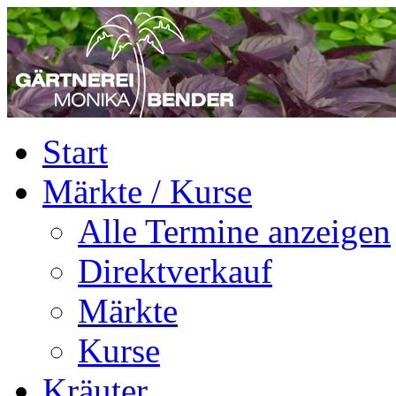
Start
Märkte / Kurse
Alle Termine anzeigen
Direktverkauf
Märkte
Kurse
Kräuter