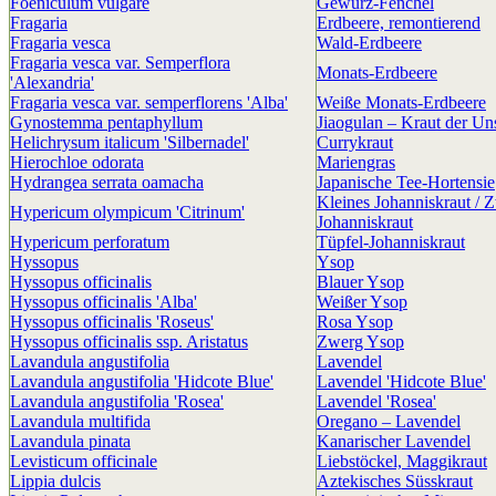
Foeniculum vulgare
Gewürz-Fenchel
Fragaria
Erdbeere, remontierend
Fragaria vesca
Wald-Erdbeere
Fragaria vesca var. Semperflora
Monats-Erdbeere
'Alexandria'
Fragaria vesca var. semperflorens 'Alba'
Weiße Monats-Erdbeere
Gynostemma pentaphyllum
Jiaogulan – Kraut der Uns
Helichrysum italicum 'Silbernadel'
Currykraut
Hierochloe odorata
Mariengras
Hydrangea serrata oamacha
Japanische Tee-Hortensie
Kleines Johanniskraut / 
Hypericum olympicum 'Citrinum'
Johanniskraut
Hypericum perforatum
Tüpfel-Johanniskraut
Hyssopus
Ysop
Hyssopus officinalis
Blauer Ysop
Hyssopus officinalis 'Alba'
Weißer Ysop
Hyssopus officinalis 'Roseus'
Rosa Ysop
Hyssopus officinalis ssp. Aristatus
Zwerg Ysop
Lavandula angustifolia
Lavendel
Lavandula angustifolia 'Hidcote Blue'
Lavendel 'Hidcote Blue'
Lavandula angustifolia 'Rosea'
Lavendel 'Rosea'
Lavandula multifida
Oregano – Lavendel
Lavandula pinata
Kanarischer Lavendel
Levisticum officinale
Liebstöckel, Maggikraut
Lippia dulcis
Aztekisches Süsskraut