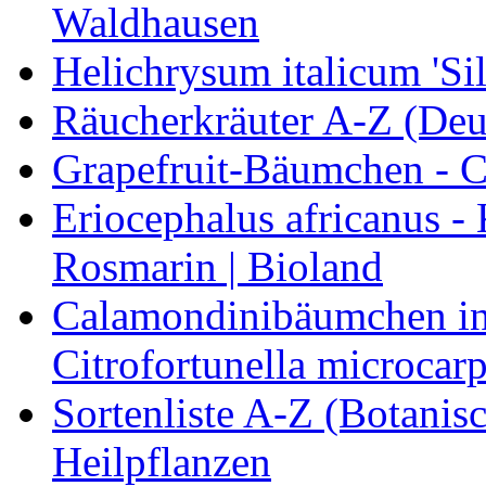
Waldhausen
Helichrysum italicum 'Sil
Räucherkräuter A-Z (Deu
Grapefruit-Bäumchen - Ci
Eriocephalus africanus -
Rosmarin | Bioland
Calamondinibäumchen in 
Citrofortunella microcarp
Sortenliste A-Z (Botanis
Heilpflanzen