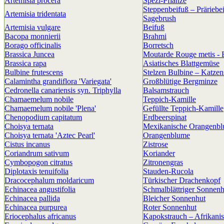
Artemisia procera
Spezi-Pflanze
Steppenbeifuß – Präriebe
Artemisia tridentata
Sagebrush
Artemisia vulgare
Beifuß
Bacopa monnierii
Brahmi
Borago officinalis
Borretsch
Brassica Juncea
Moutarde Rouge metis - B
Brassica rapa
Asiatisches Blattgemüse
Bulbine frutescens
Stelzen Bulbine – Katze
Calamintha grandiflora 'Variegata'
Großblütige Bergminze
Cedronella canariensis syn. Triphylla
Balsamstrauch
Chamaemelum nobile
Teppich-Kamille
Chamaemelum nobile 'Plena'
Gefüllte Teppich-Kamille
Chenopodium capitatum
Erdbeerspinat
Choisya ternata
Mexikanische Orangenb
Choisya ternata 'Aztec Pearl'
Orangenblume
Cistus incanus
Zistrose
Coriandrum sativum
Koriander
Cymbopogon citratus
Zitronengras
Diplotaxis tenuifolia
Stauden-Rucola
Dracocephalum moldaricum
Türkischer Drachenkopf
Echinacea angustifolia
Schmalblättriger Sonnenh
Echinacea pallida
Bleicher Sonnenhut
Echinacea purpurea
Roter Sonnenhut
Eriocephalus africanus
Kapokstrauch – Afrikani