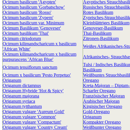
Ocimum basilicum 'Ägypten'
Ägyptisches Strauchbasi
Ocimum basilicum 'Gorbatschow'
Russisches Strauchbasili
Ocimum basilicum 'Rosso'
Rotes Basilikum
Ocimum basilicum 'Zypern'
Zyprisches-Strauchbasil
Ocimum basilicum var. Minimum
Kleinblättriges Basilikum
Ocimum Basilikum 'Genoveser'
Genoveser-Basilikum
Ocimum basilikum 'Thai'
Thai-Basilikum
Ocimum citriodorum
Zitronen-Basilikum
Ocimum kilimandscharicum x basilicum
Weißes Afrikanisches-St
'African White'
Ocimum kilimandscharicum x basilicum
Afrikanisches- Strauchba
purpurascens 'African Blue'
Tulsi / Indisches Basiliku
Ocimum tenuiflorum sanctum
Basilikum
Ocimum x basilicum 'Pesto Perpetuo'
Weißbuntes Strauchbasil
Origanum
Oregano
Origanum dictamnus
Kreta-Majoran – Diptam
Origanum Hybride 'Hot & Spicy'
Scharfer Oregano
Origanum majorana
Französischer Majoran
Origanum syriaca
Arabischer Majoran
Origanum tytthantum
Kirgisischer Oregano
Origanum vulgare 'Aureum Gold'
Gold-Oregano
Origanum vulgare 'Common'
Origanum
Origanum vulgare 'Compactum'
Kompakter Oregano
Origanum vulgare 'Country Cream'
Weißbunter Oregano