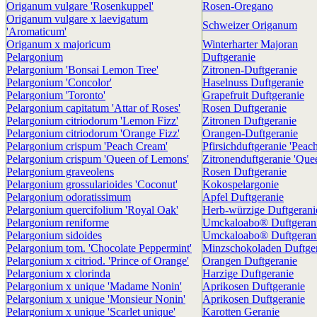
Origanum vulgare 'Rosenkuppel'
Rosen-Oregano
Origanum vulgare x laevigatum
Schweizer Origanum
'Aromaticum'
Origanum x majoricum
Winterharter Majoran
Pelargonium
Duftgeranie
Pelargonium 'Bonsai Lemon Tree'
Zitronen-Duftgeranie
Pelargonium 'Concolor'
Haselnuss Duftgeranie
Pelargonium 'Toronto'
Grapefruit Duftgeranie
Pelargonium capitatum 'Attar of Roses'
Rosen Duftgeranie
Pelargonium citriodorum 'Lemon Fizz'
Zitronen Duftgeranie
Pelargonium citriodorum 'Orange Fizz'
Orangen-Duftgeranie
Pelargonium crispum 'Peach Cream'
Pfirsichduftgeranie 'Peac
Pelargonium crispum 'Queen of Lemons'
Zitronenduftgeranie 'Que
Pelargonium graveolens
Rosen Duftgeranie
Pelargonium grossularioides 'Coconut'
Kokospelargonie
Pelargonium odoratissimum
Apfel Duftgeranie
Pelargonium quercifolium 'Royal Oak'
Herb-würzige Duftgerani
Pelargonium reniforme
Umckaloabo® Duftgeran
Pelargonium sidoides
Umckaloabo® Duftgeran
Pelargonium tom. 'Chocolate Peppermint'
Minzschokoladen Duftge
Pelargonium x citriod. 'Prince of Orange'
Orangen Duftgeranie
Pelargonium x clorinda
Harzige Duftgeranie
Pelargonium x unique 'Madame Nonin'
Aprikosen Duftgeranie
Pelargonium x unique 'Monsieur Nonin'
Aprikosen Duftgeranie
Pelargonium x unique 'Scarlet unique'
Karotten Geranie