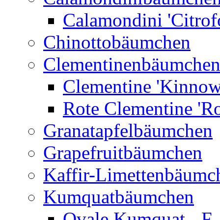
Calamondini 'Citrof
Chinottobäumchen
Clementinenbäumche
Clementine 'Kinnow
Rote Clementine 'Ro
Granatapfelbäumchen
Grapefruitbäumchen
Kaffir-Limettenbäumc
Kumquatbäumchen
Ovale Kumquat - F.