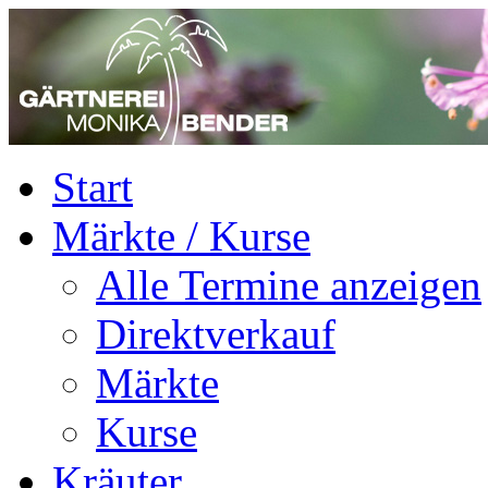
Start
Märkte / Kurse
Alle Termine anzeigen
Direktverkauf
Märkte
Kurse
Kräuter