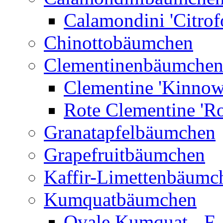
Calamondini 'Citrof
Chinottobäumchen
Clementinenbäumche
Clementine 'Kinnow
Rote Clementine 'Ro
Granatapfelbäumchen
Grapefruitbäumchen
Kaffir-Limettenbäumc
Kumquatbäumchen
Ovale Kumquat - F.