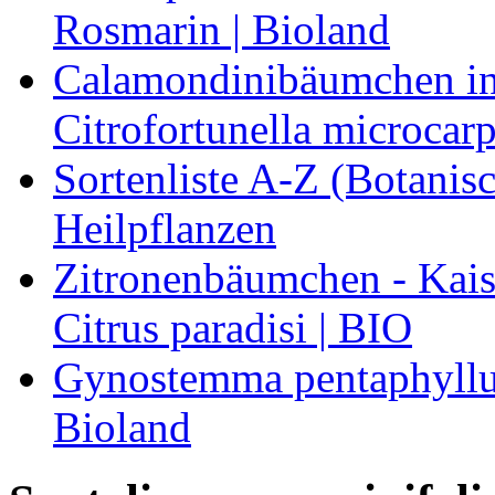
Rosmarin | Bioland
Calamondinibäumchen in 
Citrofortunella microcarp
Sortenliste A-Z (Botanis
Heilpflanzen
Zitronenbäumchen - Kaise
Citrus paradisi | BIO
Gynostemma pentaphyllum
Bioland